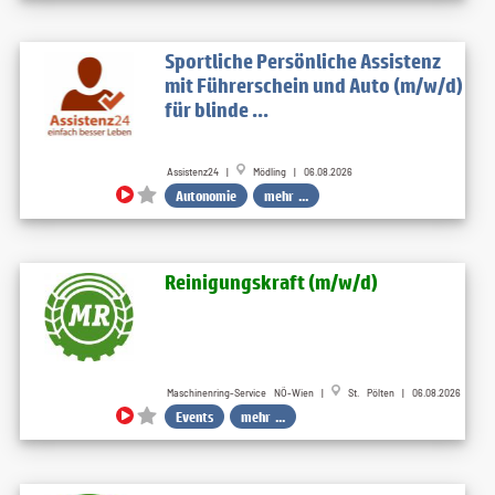
Sportliche Persönliche Assistenz
mit Führerschein und Auto (m/w/d)
für blinde ...
Assistenz24 |
Mödling | 06.08.2026
Autonomie
mehr ...
Reinigungskraft (m​/w​/d)
Maschinenring-Service NÖ-Wien |
St. Pölten | 06.08.2026
Events
mehr ...