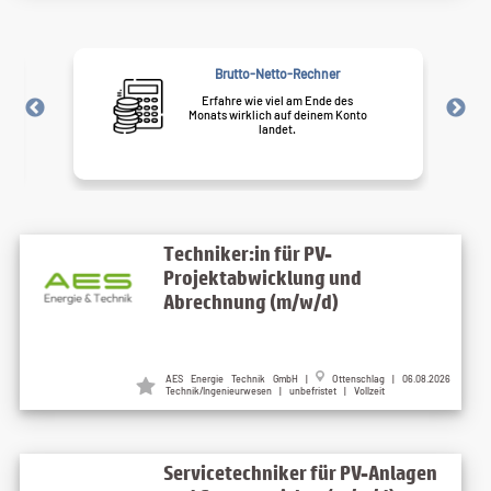
-Rechner
Firmenprofile
am Ende des
Einblicke in die Unternehmen und
f deinem Konto
mögliche Karrierechancen.
.
Techniker:in für PV-
Projektabwicklung und
Abrechnung (m/w/d)
AES Energie Technik GmbH
|
Ottenschlag
| 06.08.2026
Technik/Ingenieurwesen | unbefristet | Vollzeit
Servicetechniker für PV-Anlagen