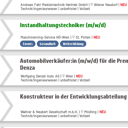
Andreas Fahl Medizintechnik-Vertrieb GmbH |
Wiener Neudorf |
NEU
Technik/Ingenieurwesen | unbefristet | Vollzeit
Instandhaltungstechniker (m​/w​/d)
Maschinenring-Service NÖ-Wien |
St. Pölten |
NEU
Events
Gesundheit
Weiterbildung
Automobilverkäufer:in (m/w/d) für die Pr
Denza
Wolfgang Denzel Auto AG |
Wien |
NEU
Technik/Ingenieurwesen | unbefristet | Vollzeit
Konstrukteur in der Entwicklungsabteilung
Wallner & Neubert Gesellschaft m.b.H. |
Mödling |
NEU
Technik/Ingenieurwesen | unbefristet | Vollzeit