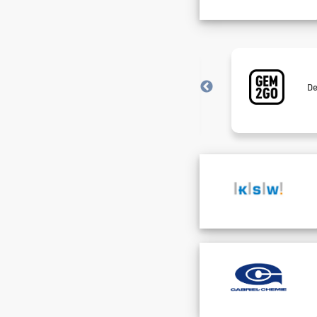
Meistgesucht!
Neugierig? Sieh nach, welche Jobs
De
gerade alle haben wollen.