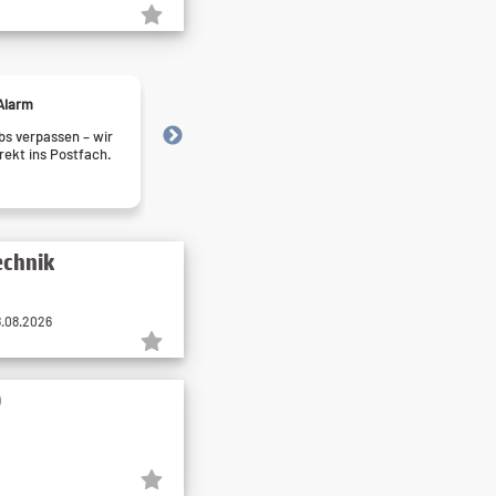
Alarm
Express-Bewerben
s verpassen – wir
Bewerben in Rekordzeit – finde
irekt ins Postfach.
die nur wenige Klicks entfernt 
echnik
8.08.2026
)