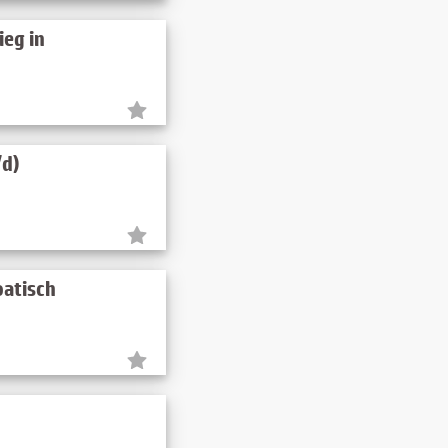
ieg in
/d)
oatisch