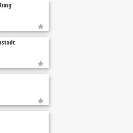
llung
ustadt