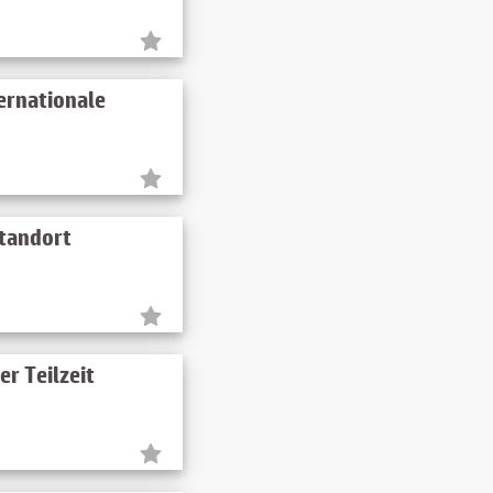
ernationale
standort
r Teilzeit