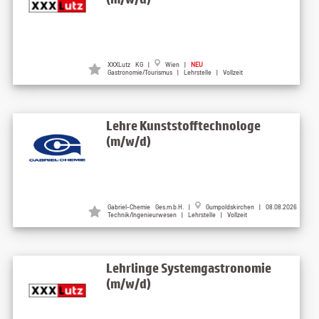
XXXLutz KG |
Wien |
NEU
Gastronomie/Tourismus | Lehrstelle | Vollzeit
Lehre Kunststofftechnologe
(m/w/d)
Gabriel-Chemie Ges.m.b.H. |
Gumpoldskirchen | 08.08.2026
Technik/Ingenieurwesen | Lehrstelle | Vollzeit
Lehrlinge Systemgastronomie
(m/w/d)