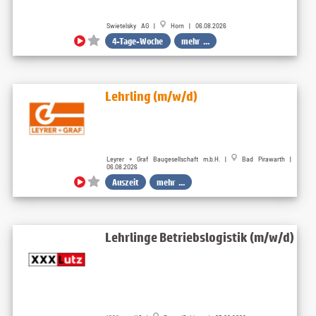
Swietelsky AG |
Horn | 06.08.2026
4-Tage-Woche
mehr ...
Lehrling (m/w/d)
Leyrer + Graf Baugesellschaft m.b.H. |
Bad Pirawarth |
06.08.2026
Auszeit
mehr ...
Lehrlinge Betriebslogistik (m/w/d)