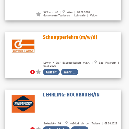
XXXLutz KG |
Wien | 08.08.2026
Gastronomie/Tourismus | Lehrstelle | Vollzeit
Schnupperlehre (m/w/d)
Leyrer + Graf Baugesellschaft m.b.H. |
Bad Pirawarth |
07.08.2026
Auszeit
mehr ...
LEHRLING: HOCHBAUER/IN
Swietelsky AG |
Nußdorf ob der Traisen | 06.08.2026