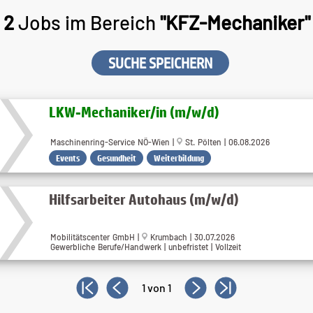
2
Jobs im Bereich
"KFZ-Mechaniker"
SUCHE SPEICHERN
LKW-Mechaniker​/in (m​/w​/d)
Maschinenring-Service NÖ-Wien |
St. Pölten | 06.08.2026
Events
Gesundheit
Weiterbildung
Hilfsarbeiter Autohaus (m/w/d)
Mobilitätscenter GmbH |
Krumbach | 30.07.2026
Gewerbliche Berufe/Handwerk | unbefristet | Vollzeit
1 von 1