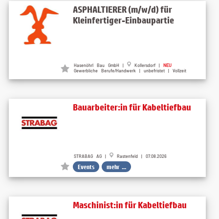
ASPHALTIERER (m/w/d) für
Kleinfertiger-Einbaupartie
Hasenöhrl Bau GmbH |
Kollersdorf |
NEU
Gewerbliche Berufe/Handwerk | unbefristet | Vollzeit
Bauarbeiter:in für Kabeltiefbau
STRABAG AG |
Rastenfeld | 07.08.2026
Events
mehr ...
Maschinist:in für Kabeltiefbau