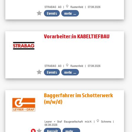
STRABAG AG |
Rastenfeld | 07.08.2026
Events
mehr ...
Vorarbeiter:in KABELTIEFBAU
STRABAG AG |
Rastenfeld | 07.08.2026
Events
mehr ...
Baggerfahrer im Schotterwerk
(m/w/d)
Leyrer + Graf Baugesellschaft m.b.H. |
Schrems |
06.08.2026
Auszeit
mehr ...