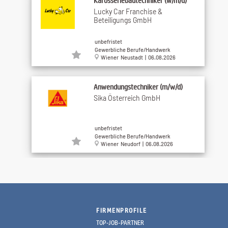
Karosseriebautechniker (w/m/d)
Lucky Car Franchise &
Beteiligungs GmbH
unbefristet
Gewerbliche Berufe/Handwerk
Wiener Neustadt | 06.08.2026
Anwendungstechniker (m/w/d)
Sika Österreich GmbH
unbefristet
Gewerbliche Berufe/Handwerk
Wiener Neudorf | 06.08.2026
Poliere im Tiefbau (m/w/d)
Leyrer + Graf Baugesellschaft
m.b.H.
FIRMENPROFILE
Benefits (12)
TOP-JOB-PARTNER
Gewerbliche Berufe/Handwerk