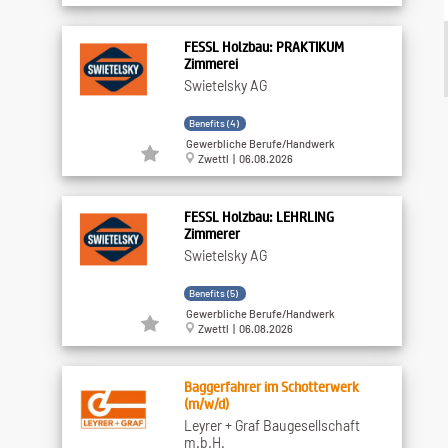
FESSL Holzbau: PRAKTIKUM
Zimmerei
Swietelsky AG
Benefits (4)
Gewerbliche Berufe/Handwerk
Zwettl | 06.08.2026
FESSL Holzbau: LEHRLING
Zimmerer
Swietelsky AG
Benefits (5)
Gewerbliche Berufe/Handwerk
Zwettl | 06.08.2026
Baggerfahrer im Schotterwerk
(m/w/d)
Leyrer + Graf Baugesellschaft
m.b.H.