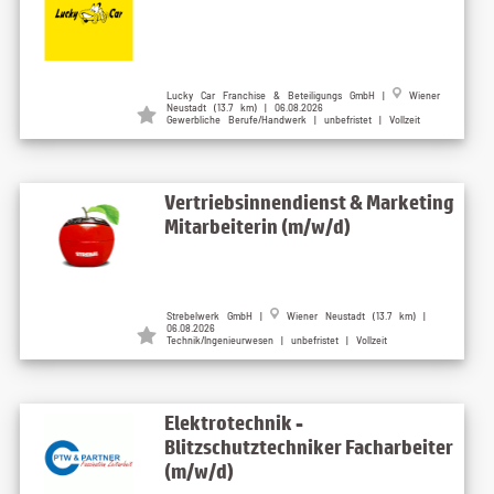
Lucky Car Franchise & Beteiligungs GmbH |
Wiener
Neustadt (13.7 km) | 06.08.2026
Gewerbliche Berufe/Handwerk | unbefristet | Vollzeit
Vertriebsinnendienst & Marketing
Mitarbeiterin (m/w/d)
Strebelwerk GmbH |
Wiener Neustadt (13.7 km) |
06.08.2026
Technik/Ingenieurwesen | unbefristet | Vollzeit
Elektrotechnik -
Blitzschutztechniker Facharbeiter
(m/w/d)