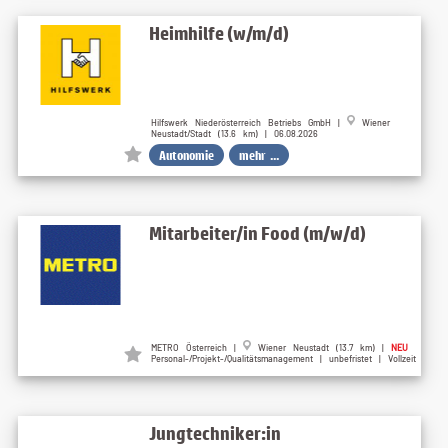
Heimhilfe (w/m/d)
Hilfswerk Niederösterreich Betriebs GmbH |
Wiener
Neustadt/Stadt (13.6 km) | 06.08.2026
Autonomie
mehr ...
Mitarbeiter/in Food (m/w/d)
METRO Österreich |
Wiener Neustadt (13.7 km) |
NEU
Personal-/Projekt-/Qualitätsmanagement | unbefristet | Vollzeit
Jungtechniker:in