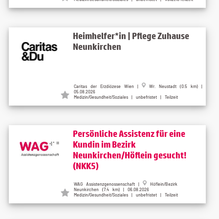
Heimhelfer*in | Pflege Zuhause
Neunkirchen
Caritas der Erzdiözese Wien |
Wr. Neustadt (0.5 km) |
05.08.2026
Medizin/Gesundheit/Soziales | unbefristet | Teilzeit
Persönliche Assistenz für eine
Kundin im Bezirk
Neunkirchen/Höflein gesucht!
(NKK5)
WAG Assistenzgenossenschaft |
Höflein/Bezirk
Neunkirchen (7.4 km) | 06.08.2026
Medizin/Gesundheit/Soziales | unbefristet | Teilzeit