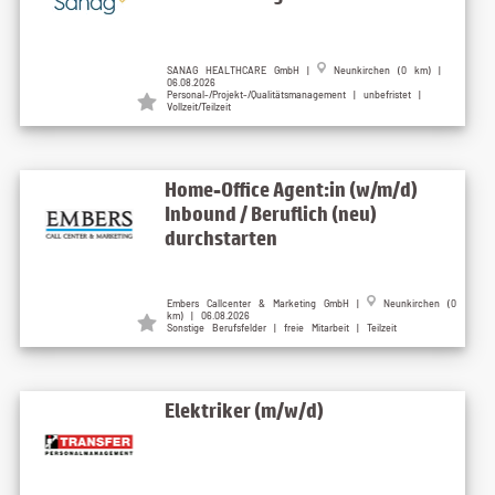
SANAG HEALTHCARE GmbH |
Neunkirchen (0 km) |
06.08.2026
Personal-/Projekt-/Qualitätsmanagement | unbefristet |
Vollzeit/Teilzeit
Home-Office Agent:in (w/m/d)
Inbound / Beruflich (neu)
durchstarten
Embers Callcenter & Marketing GmbH |
Neunkirchen (0
km) | 06.08.2026
Sonstige Berufsfelder | freie Mitarbeit | Teilzeit
Elektriker (m/w/d)