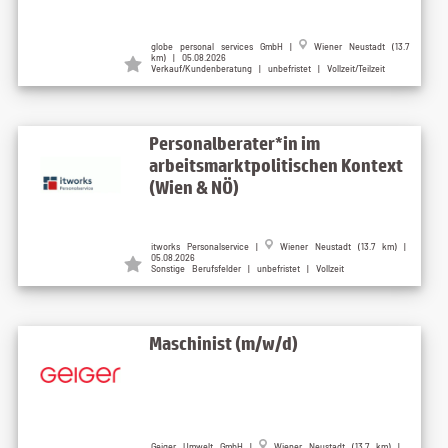
globe personal services GmbH |
Wiener Neustadt (13.7
km) | 05.08.2026
Verkauf/Kundenberatung | unbefristet | Vollzeit/Teilzeit
Personalberater*in im
arbeitsmarktpolitischen Kontext
(Wien & NÖ)
itworks Personalservice |
Wiener Neustadt (13.7 km) |
05.08.2026
Sonstige Berufsfelder | unbefristet | Vollzeit
Maschinist (m/w/d)
Geiger Umwelt GmbH |
Wiener Neustadt (13.7 km) |