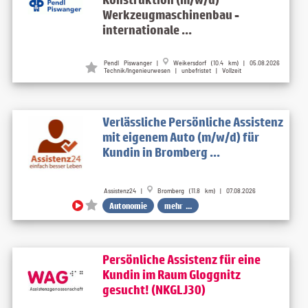
Werkzeugmaschinenbau -
internationale ...
Pendl Piswanger |
Weikersdorf (10.4 km) | 05.08.2026
Technik/Ingenieurwesen | unbefristet | Vollzeit
Verlässliche Persönliche Assistenz
mit eigenem Auto (m/w/d) für
Kundin in Bromberg ...
Assistenz24 |
Bromberg (11.8 km) | 07.08.2026
Autonomie
mehr ...
Persönliche Assistenz für eine
Kundin im Raum Gloggnitz
gesucht! (NKGLJ30)