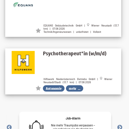
EQUANS Gebäudetechnik GmbH |
Wiener Neustadt (13.7
km) | 07.08.2026
Technik/Ingenieurwesen | unbefristet | Vollzeit
Psychotherapeut*in (w/m/d)
Hilfswerk Niederösterreich Betriebs GmbH |
Wiener
Neustadt/Stadt (13.7 km) | 07.08.2026
Autonomie
mehr ...
Job-Alarm
Nie mehr Traumjobs verpassen –
wir schicken sie dir direkt ins