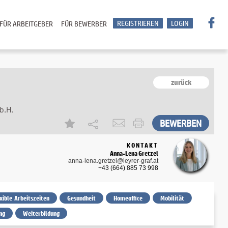
REGISTRIEREN
LOGIN
FÜR ARBEITGEBER
FÜR BEWERBER
)
zurück
b.H.
KONTAKT
Anna-Lena Gretzel
anna-lena.gretzel@leyrer-graf.at
+43 (664) 885 73 998
exible Arbeitszeiten
Gesundheit
Homeoffice
Mobilität
ng
Weiterbildung