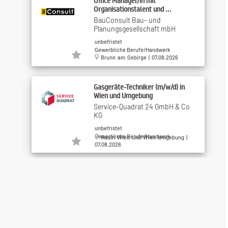
Office Manager/in mit
Organisationstalent und ...
BauConsult Bau- und
Planungsgesellschaft mbH
unbefristet
Gewerbliche Berufe/Handwerk
Brunn am Gebirge | 07.08.2026
Gasgeräte-Techniker (m/w/d) in
Wien und Umgebung
Service-Quadrat 24 GmbH & Co
KG
unbefristet
Gewerbliche Berufe/Handwerk
Raum Wien und Wien Umgebung |
07.08.2026
Asphaltierer:in, Walzenfahrer:in, ...
STRABAG AG
Benefits (3)
Gewerbliche Berufe/Handwerk