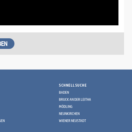
SCHNELLSUCHE
BADEN
BRUCK AN DER LEITHA
MÖDLING
NEUNKIRCHEN
GEN
WIENER NEUSTADT