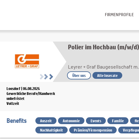
FIRMENPROFILE
Polier im Hochbau (m/w/d
Leyrer + Graf Baugesellschaft m.
Über uns
Alle Inserate
Loosdorf | 06.08.2026
Gewerbliche Berufe/Handwerk
unbefristet
Vollzeit
Benefits
Auszeit
Autonomie
Events
Familie
fl
Nachhaltigkeit
Prämien/Firmenpension
Verpflegu