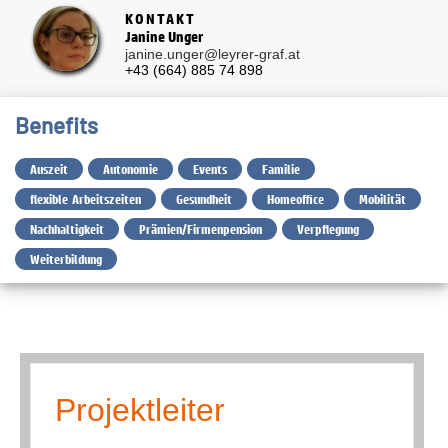
KONTAKT
Janine Unger
janine.unger@leyrer-graf.at
+43 (664) 885 74 898
Benefits
Auszeit
Autonomie
Events
Familie
flexible Arbeitszeiten
Gesundheit
Homeoffice
Mobilität
Nachhaltigkeit
Prämien/Firmenpension
Verpflegung
Weiterbildung