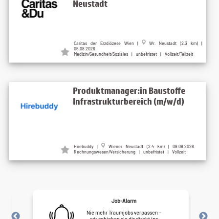
Neustadt
Caritas der Erzdiözese Wien |
Wr. Neustadt (2.3 km) |
06.08.2026
Medizin/Gesundheit/Soziales | unbefristet | Vollzeit/Teilzeit
Produktmanager:in Baustoffe
Infrastrukturbereich (m/w/d)
Hirebuddy |
Wiener Neustadt (2.4 km) | 08.08.2026
Rechnungswesen/Versicherung | unbefristet | Vollzeit
Job-Alarm
Nie mehr Traumjobs verpassen –
wir schicken sie dir direkt ins