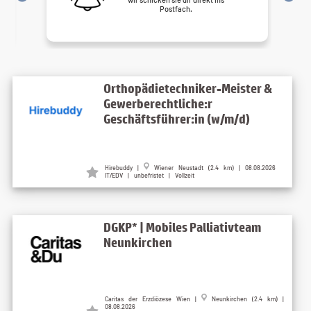
Postfach.
Orthopädietechniker-Meister &
Gewerberechtliche:r
Geschäftsführer:in (w/m/d)
Hirebuddy |
Wiener Neustadt (2.4 km) | 08.08.2026
IT/EDV | unbefristet | Vollzeit
DGKP* | Mobiles Palliativteam
Neunkirchen
Caritas der Erzdiözese Wien |
Neunkirchen (2.4 km) |
08.08.2026