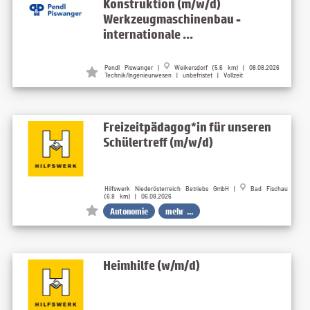
Konstruktion (m/w/d)
Werkzeugmaschinenbau -
internationale ...
Pendl Piswanger |
Weikersdorf (5.6 km) | 08.08.2026
Technik/Ingenieurwesen | unbefristet | Vollzeit
Freizeitpädagog*in für unseren
Schülertreff (m/w/d)
Hilfswerk Niederösterreich Betriebs GmbH |
Bad Fischau
(6.8 km) | 06.08.2026
Autonomie
mehr ...
Heimhilfe (w/m/d)