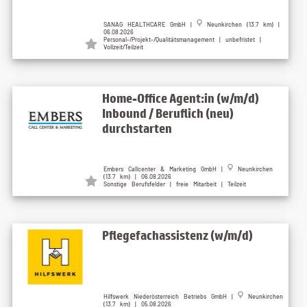
SANAG HEALTHCARE GmbH |
Neunkirchen (13.7 km) |
06.08.2026
Personal-/Projekt-/Qualitätsmanagement | unbefristet |
Vollzeit/Teilzeit
Home-Office Agent:in (w/m/d)
Inbound / Beruflich (neu)
durchstarten
Embers Callcenter & Marketing GmbH |
Neunkirchen
(13.7 km) | 06.08.2026
Sonstige Berufsfelder | freie Mitarbeit | Teilzeit
Pflegefachassistenz (w/m/d)
Hilfswerk Niederösterreich Betriebs GmbH |
Neunkirchen
(13.7 km) | 05.08.2026