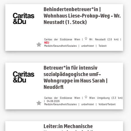
Behindertenbetreuer*in |
Wohnhaus Liese-Prokop-Weg - Wr.
Neustadt (1. Stock)
Caritas der Erzdiözese Wien |
Wr. Neustadt (2.6 km) |
NEU
Medizin/Gesundheit/Soziales | unbefristet | Teilzeit
Betreuer*in für intensiv
sozialpädagogische umF-
Wohngruppe im Haus Sarah |
Neudörfl
Caritas der Erzdiözese Wien |
Wien Umgebung (3.3 km)
| 04.08.2026
Medizin/Gesundheit/Soziales | unbefristet | Vollzeit/Teilzeit
Leiter:in Mechanische