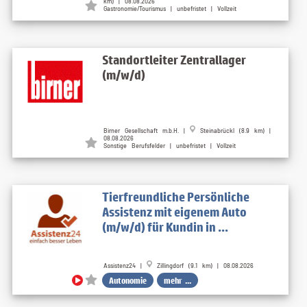
km) | 08.08.2026
Gastronomie/Tourismus | unbefristet | Vollzeit
Standortleiter Zentrallager
(m/w/d)
Birner Gesellschaft m.b.H. |
Steinabrückl (8.9 km) |
08.08.2026
Sonstige Berufsfelder | unbefristet | Vollzeit
Tierfreundliche Persönliche
Assistenz mit eigenem Auto
(m/w/d) für Kundin in ...
Assistenz24 |
Zillingdorf (9.1 km) | 08.08.2026
Autonomie
mehr ...