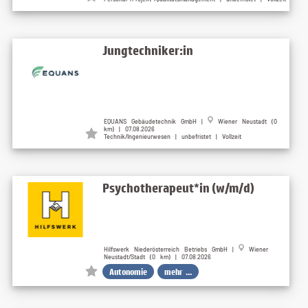
Jungtechniker:in
EQUANS Gebäudetechnik GmbH |
Wiener Neustadt (0
km) | 07.08.2026
Technik/Ingenieurwesen | unbefristet | Vollzeit
Psychotherapeut*in (w/m/d)
Hilfswerk Niederösterreich Betriebs GmbH |
Wiener
Neustadt/Stadt (0 km) | 07.08.2026
Autonomie
mehr ...