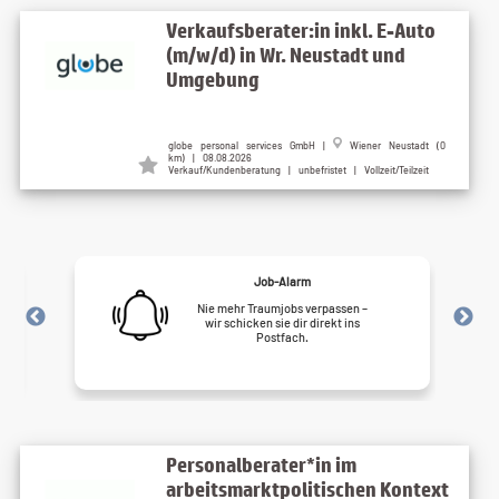
Verkaufsberater:in inkl. E-Auto
(m/w/d) in Wr. Neustadt und
Umgebung
globe personal services GmbH |
Wiener Neustadt (0
km) | 08.08.2026
Verkauf/Kundenberatung | unbefristet | Vollzeit/Teilzeit
Job-Alarm
Nie mehr Traumjobs verpassen –
wir schicken sie dir direkt ins
Postfach.
Personalberater*in im
arbeitsmarktpolitischen Kontext