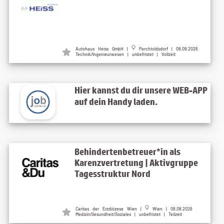
Autohaus Heiss GmbH
|
Perchtoldsdorf
| 08.08.2026
Technik/Ingenieurwesen | unbefristet | Vollzeit
Hier kannst du dir unsere WEB-APP
auf dein Handy laden.
Behindertenbetreuer*in als
Karenzvertretung | Aktivgruppe
Tagesstruktur Nord
Caritas der Erzdiözese Wien
|
Wien
| 08.08.2026
Medizin/Gesundheit/Soziales | unbefristet | Teilzeit