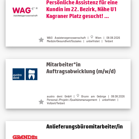
Persönliche Assistenz für eine
Kundin im 22. Bezirk, Nähe U1
Kagraner Platz gesucht! ...
WAG Assistenzgenossenschaft
|
Wien
| 08.08.2026
Medizin/Gesundheit/Soziales | unbefristet | Teilzeit
Mitarbeiter*in
Auftragsabwicklung (m/w/d)
austro dent GmbH
|
Brunn am Gebirge
| 08.08.2026
Personal-/Projekt-/Qualitätsmanagement | unbefristet |
Vollzeit/Teilzeit
Anlieferungsbüromitarbeiter/in