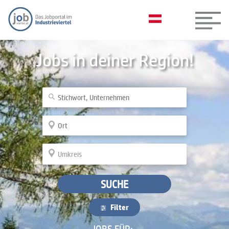
Jobs in deiner Region!
SUCHE
Filter
JOBS FÜR: