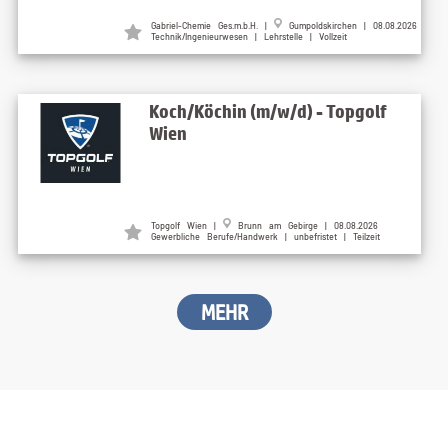
Gabriel-Chemie Ges.m.b.H.
|
Gumpoldskirchen
| 08.08.2026
Technik/Ingenieurwesen | Lehrstelle | Vollzeit
Koch/Köchin (m/w/d) - Topgolf
Wien
Topgolf Wien
|
Brunn am Gebirge
| 08.08.2026
Gewerbliche Berufe/Handwerk | unbefristet | Teilzeit
MEHR