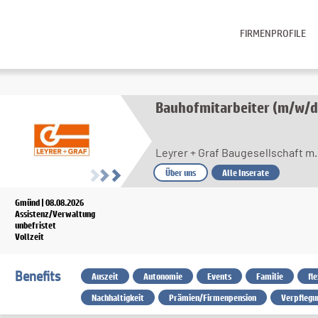
FIRMENPROFILE
Bauhofmitarbeiter (m/w/d
Leyrer + Graf Baugesellschaft m.
Über uns
Alle Inserate
Gmünd | 08.08.2026
Assistenz/Verwaltung
unbefristet
Vollzeit
Benefits
Auszeit
Autonomie
Events
Familie
fl
Nachhaltigkeit
Prämien/Firmenpension
Verpflegu