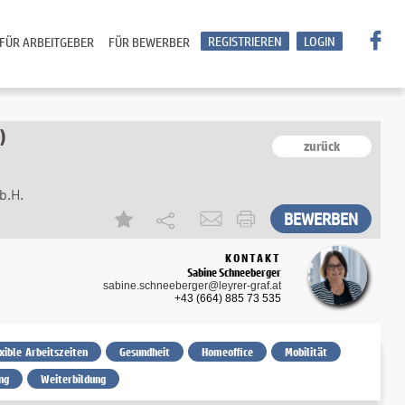
REGISTRIEREN
LOGIN
FÜR ARBEITGEBER
FÜR BEWERBER
)
zurück
b.H.
KONTAKT
Sabine Schneeberger
sabine.schneeberger@leyrer-graf.at
+43 (664) 885 73 535
exible Arbeitszeiten
Gesundheit
Homeoffice
Mobilität
ng
Weiterbildung