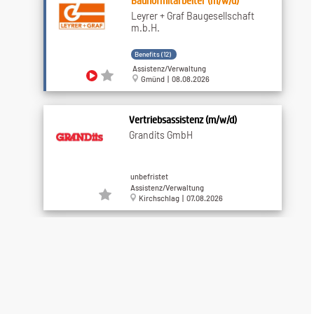
Bauhofmitarbeiter (m/w/d)
Leyrer + Graf Baugesellschaft
m.b.H.
Benefits (12)
Assistenz/Verwaltung
Gmünd | 08.08.2026
Vertriebsassistenz (m/w/d)
Grandits GmbH
unbefristet
Assistenz/Verwaltung
Kirchschlag | 07.08.2026
Traktorfahrer (w​/m​/d) für
Winterdienst
Maschinenring-Service NÖ-Wien
Benefits (3)
Agrar-/Forst- und Weinbauberufe