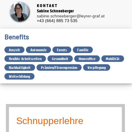
KONTAKT
Sabine Schneeberger
sabine.schneeberger@leyrer-graf.at
+43 (664) 885 73 535
Benefits
Auszeit
Autonomie
Events
Familie
flexible Arbeitszeiten
Gesundheit
Homeoffice
Mobilität
Nachhaltigkeit
Prämien/Firmenpension
Verpflegung
Weiterbildung