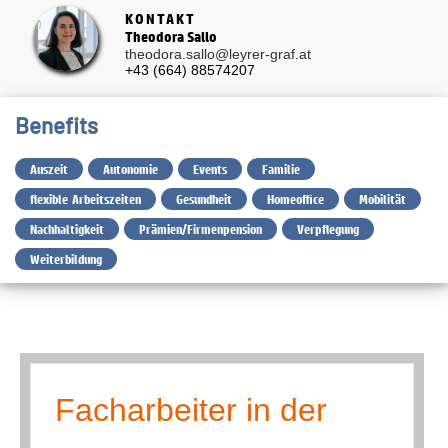
KONTAKT
Theodora Sallo
theodora.sallo@leyrer-graf.at
+43 (664) 88574207
Benefits
Auszeit
Autonomie
Events
Familie
flexible Arbeitszeiten
Gesundheit
Homeoffice
Mobilität
Nachhaltigkeit
Prämien/Firmenpension
Verpflegung
Weiterbildung