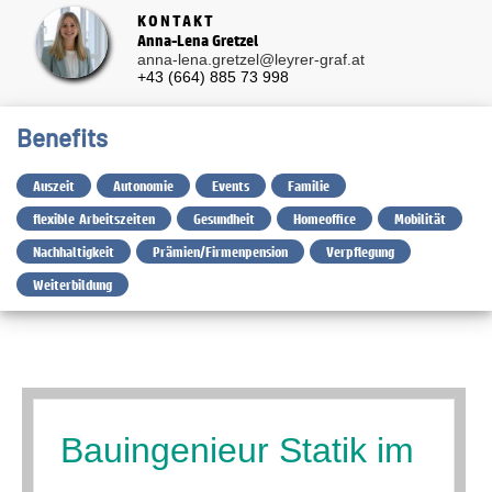
KONTAKT
Anna-Lena Gretzel
anna-lena.gretzel@leyrer-graf.at
+43 (664) 885 73 998
Benefits
Auszeit
Autonomie
Events
Familie
flexible Arbeitszeiten
Gesundheit
Homeoffice
Mobilität
Nachhaltigkeit
Prämien/Firmenpension
Verpflegung
Weiterbildung