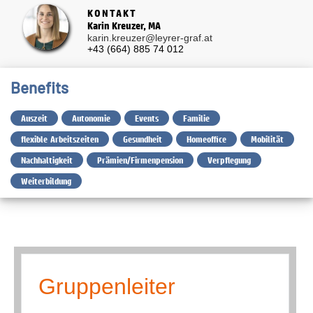
KONTAKT
Karin Kreuzer, MA
karin.kreuzer@leyrer-graf.at
+43 (664) 885 74 012
Benefits
Auszeit
Autonomie
Events
Familie
flexible Arbeitszeiten
Gesundheit
Homeoffice
Mobilität
Nachhaltigkeit
Prämien/Firmenpension
Verpflegung
Weiterbildung