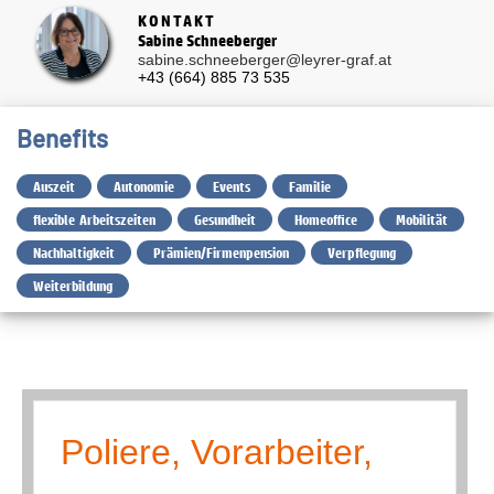
KONTAKT
Sabine Schneeberger
sabine.schneeberger@leyrer-graf.at
+43 (664) 885 73 535
Benefits
Auszeit
Autonomie
Events
Familie
flexible Arbeitszeiten
Gesundheit
Homeoffice
Mobilität
Nachhaltigkeit
Prämien/Firmenpension
Verpflegung
Weiterbildung