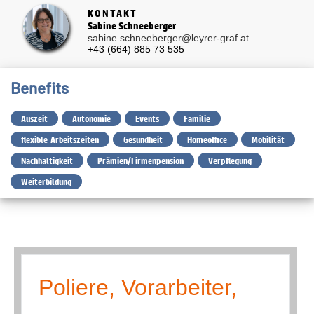
KONTAKT
Sabine Schneeberger
sabine.schneeberger@leyrer-graf.at
+43 (664) 885 73 535
Benefits
Auszeit
Autonomie
Events
Familie
flexible Arbeitszeiten
Gesundheit
Homeoffice
Mobilität
Nachhaltigkeit
Prämien/Firmenpension
Verpflegung
Weiterbildung