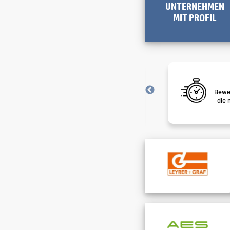
UNTERNEHMEN
MIT PROFIL
Job-Alarm
Nie mehr Traumjobs verpassen – wir
Bewer
schicken sie dir direkt ins Postfach.
die 