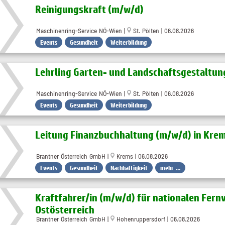
Reinigungskraft (m​/w​/d)
Maschinenring-Service NÖ-Wien |
St. Pölten | 06.08.2026
Events
Gesundheit
Weiterbildung
Lehrling Garten- und Landschaftsgestaltung
Maschinenring-Service NÖ-Wien |
St. Pölten | 06.08.2026
Events
Gesundheit
Weiterbildung
Leitung Finanzbuchhaltung (m/w/d) in Kre
Brantner Österreich GmbH |
Krems | 06.08.2026
Events
Gesundheit
Nachhaltigkeit
mehr ...
Kraftfahrer/in (m/w/d) für nationalen Fern
Ostösterreich
Brantner Österreich GmbH |
Hohenruppersdorf | 06.08.2026