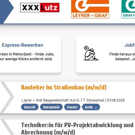
Express-Bewerben
Jobf
ben in Rekordzeit – finde Jobs,
Finde heraus o
nur wenige Klicks entfernt sind.
belastet. J
Bauleiter im Straßenbau (m/w/d)
Leyrer + Graf Baugesellschaft m.b.H. |
Schwechat | 07.08.2026
Auszeit
Autonomie
Events
mehr ...
Techniker:in für PV-Projektabwicklung und
Abrechnung (m/w/d)