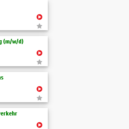
 (m​/w​/d)
ms
verkehr