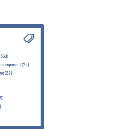
(350)
smanagement (22)
g (22)
5)
)