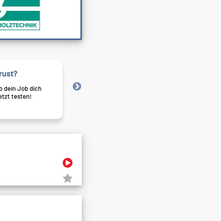
rust?
Meistgesucht!
b dein Job dich
Neugierig? Sieh nach, welche 
etzt testen!
gerade alle haben wollen.